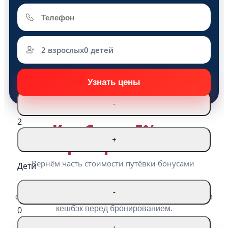
2 взрослых
0 детей
Взрослые
-
2
Кешбэк до 5% за
+
бронирование
Вернём часть стоимости путёвки бонусами
Дети
Оставьте заявку — проверим стоимость путёвки,
-
свободные номера, доступные скидки и рассчитаем
кешбэк перед бронированием.
0