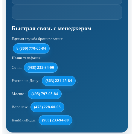
Единая служба бронирования:
8 (800) 770-05-84
Наши телефоны:
Сочи:
(988) 235-84-00
Ростов-на-Дону:
(863) 221-25-84
,
Москва:
(495) 797-05-84
Воронеж:
(473) 228-60-95
КавМинВоды:
(988) 233-94-00